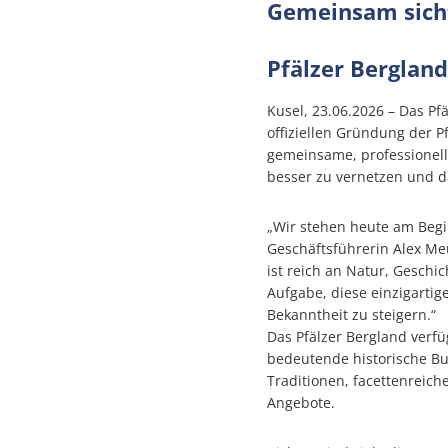
Gemeinsam sich
Stellenangebote
Pfälzer Berglan
Zentrale Vergabestelle
Kusel, 23.06.2026 – Das Pfä
offiziellen Gründung der P
gemeinsame, professionelle
Schulewirtschaft
besser zu vernetzen und da
Sicherheitsberater
„Wir stehen heute am Begin
Geschäftsführerin Alex Me
Bürger-Informationsbrosch
ist reich an Natur, Geschi
Aufgabe, diese einzigarti
Öffentliche Auslegungen
Bekanntheit zu steigern.“
Das Pfälzer Bergland verfü
bedeutende historische Bu
Öffentliche Zustellung von 
Traditionen, facettenreic
Angebote.
Europawahl und Kommunal