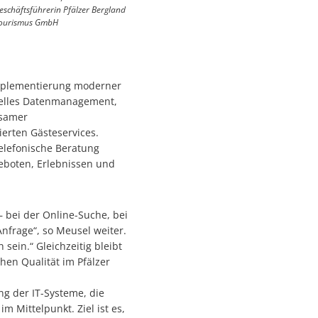
eschäftsführerin Pfälzer Bergland
ourismus GmbH
 Implementierung moderner
onelles Datenmanagement,
nsamer
erten Gästeservices.
telefonische Beratung
eboten, Erlebnissen und
– bei der Online-Suche, bei
Anfrage“, so Meusel weiter.
sein.“ Gleichzeitig bleibt
chen Qualität im Pfälzer
g der IT-Systeme, die
 Mittelpunkt. Ziel ist es,