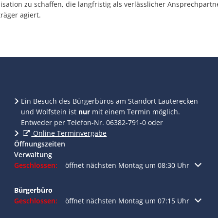
sation zu schaffen, die langfristig als verlässlicher Ansprechpartn
äger agiert.
Ein Besuch des Bürgerbüros am Standort Lauterecken
und Wolfstein ist
nur
mit einem Termin möglich.
Entweder per Telefon-Nr. 06382-791-0 oder
Online Terminvergabe
Öffnungszeiten
Verwaltung
Klicken, um weitere Öffnungs- oder Schließzeiten auszublend
Geschlossen:
öffnet nächsten Montag um 08:30 Uhr
Bürgerbüro
Klicken, um weitere Öffnungs- oder Schließzeiten auszublend
Geschlossen:
öffnet nächsten Montag um 07:15 Uhr