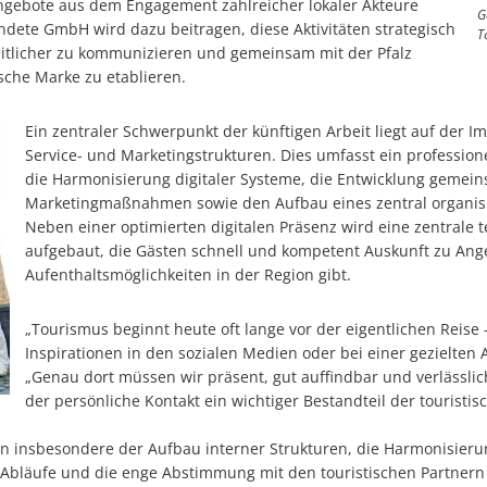
 Angebote aus dem Engagement zahlreicher lokaler Akteure
G
dete GmbH wird dazu beitragen, diese Aktivitäten strategisch
T
tlicher zu kommunizieren und gemeinsam mit der Pfalz
tische Marke zu etablieren.
Ein zentraler Schwerpunkt der künftigen Arbeit liegt auf der
Service- und Marketingstrukturen. Dies umfasst ein professi
die Harmonisierung digitaler Systeme, die Entwicklung gemei
Marketingmaßnahmen sowie den Aufbau eines zentral organisi
Neben einer optimierten digitalen Präsenz wird eine zentrale 
aufgebaut, die Gästen schnell und kompetent Auskunft zu Ang
Aufenthaltsmöglichkeiten in der Region gibt.
„Tourismus beginnt heute oft lange vor der eigentlichen Reise 
Inspirationen in den sozialen Medien oder bei einer gezielten 
„Genau dort müssen wir präsent, gut auffindbar und verlässlich 
der persönliche Kontakt ein wichtiger Bestandteil der touristis
n insbesondere der Aufbau interner Strukturen, die Harmonisierun
bläufe und die enge Abstimmung mit den touristischen Partnern im