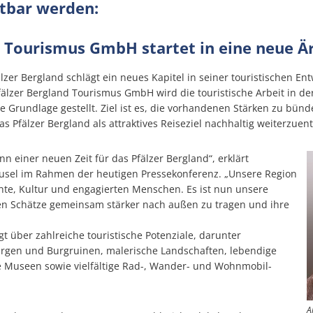
tbar werden:
Bauen & Wohnen
Grill
d Tourismus GmbH startet in eine neue Ä
Verbandsgemeindewerke
Aktuelle Aus
Vere
lzer Bergland schlägt ein neues Kapitel in seiner touristischen Ent
fälzer Bergland Tourismus GmbH wird die touristische Arbeit in der
Vergebene A
 Grundlage gestellt. Ziel ist es, die vorhandenen Stärken zu bünd
Bürgerinformation
Praktikumsüb
Servi
s Pfälzer Bergland als attraktives Reiseziel nachhaltig weiterzuent
Elektronisch
Praktikumsk
weitere Ämter
Schockanruf
n einer neuen Zeit für das Pfälzer Bergland“, erklärt
usel im Rahmen der heutigen Pressekonferenz. „Unsere Region
Informatione
Testsystem
üre der Verbandsgemeinde Lauterecken-Wolfstein
Rats- und Bürgerinformationssystem
chte, Kultur und engagierten Menschen. Es ist nun unsere
gen Schätze gemeinsam stärker nach außen zu tragen und ihre
Auslegung Än
gt über zahlreiche touristische Potenziale, darunter
rgen und Burgruinen, malerische Landschaften, lebendige
Auslegung Ä
Bescheiden
he Museen sowie vielfältige Rad-, Wander- und Wohnmobil-
wahlen 2024
A