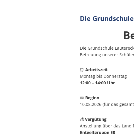
Stellenangebote
Die Grundschu
B
Zentrale Vergabestelle
Schulewirtschaft
Die Grundschule Lautereck
Betreuung unserer Schüler
Sicherheitsberater
⏰
Arbeitszeit
Montag bis Donnerstag
Bürger-Informationsbrosch
12:00 – 14:00 Uhr
Öffentliche Auslegungen
📅
Beginn
10.08.2026 (für das gesamt
Öffentliche Zustellung von 
💰
Vergütung
Europawahl und Kommunal
Anstellung über das Land 
Entgeltgruppe E8