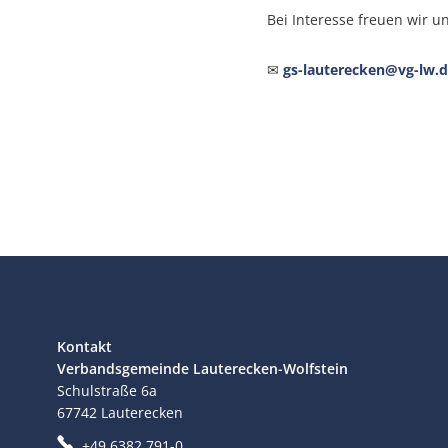
Bei Interesse freuen wir u
✉
gs-lauterecken@vg-lw.
Kontakt
Verbandsgemeinde Lauterecken-Wolfstein
Schulstraße 6a
67742
Lauterecken
+49 6382 791-0