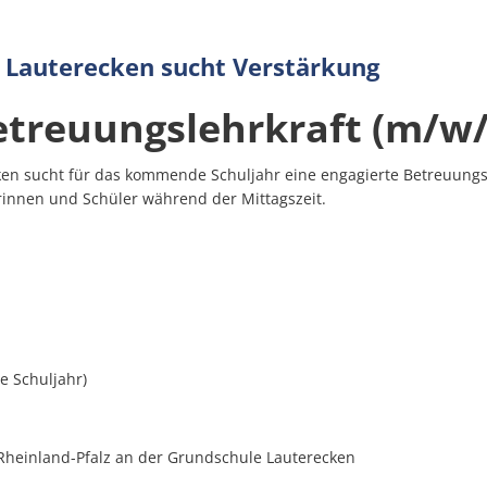
Bauen & Wohnen
Grill
le Lauterecken sucht Verstärkung
etreuungslehrkraft (m/w/
Verbandsgemeindewerke
Aktuelle Aus
Vere
Vergebene A
Bürgerinformation
Praktikumsüb
Servi
en sucht für das kommende Schuljahr eine engagierte Betreuungsk
innen und Schüler während der Mittagszeit.
Elektronisch
Praktikumsk
weitere Ämter
Schockanruf
Informatione
Testsystem
üre der Verbandsgemeinde Lauterecken-Wolfstein
Rats- und Bürgerinformationssystem
Auslegung Än
e Schuljahr)
Auslegung Ä
Bescheiden
wahlen 2024
Rheinland-Pfalz an der Grundschule Lauterecken