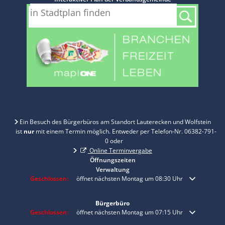
Ein Besuch des Bürgerbüros am Standort Lauterecken und Wolfstein
ist
nur
mit einem Termin möglich. Entweder per Telefon-Nr. 06382-791-
0 oder
Online Terminvergabe
Öffnungszeiten
Verwaltung
Klicken, um weitere Öffnungs- oder Schließzeiten auszublenden
Geschlossen:
öffnet nächsten Montag um 08:30 Uhr
Bürgerbüro
Klicken, um weitere Öffnungs- oder Schließzeiten auszublenden
Geschlossen:
öffnet nächsten Montag um 07:15 Uhr