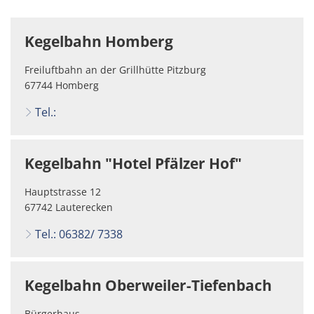
Stellenangebote
Regional Einkaufen
Soziales
Kegelbahn Homberg
Zentrale Vergabestelle
Kultur & Kunst
Bauen & Wohnen
Freiluftbahn an der Grillhütte Pitzburg
67744 Homberg
Schulewirtschaft
Bewirtschaftete Hütten
Verbandsgemeindewerke
Tel.:
Sicherheitsberater
Bürgerhäuser & Dorfgemeinschaftshä
Bürgerinformation
Kegelbahn "Hotel Pfälzer Hof"
Bürger-Informationsbroschüre der Ve
Grillhütten/Grillplätze
weitere Ämter
Hauptstrasse 12
Öffentliche Auslegungen
Vereine
67742 Lauterecken
Rats- und Bürgerinformationssystem
Tel.: 06382/ 7338
Öffentliche Zustellung von Bescheide
Service/Prospekte/Anfragen
Europawahl und Kommunalwahlen 20
Kegelbahn Oberweiler-Tiefenbach
Bürgerhilfe
Bürgerhaus