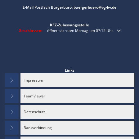
E-Mail Postfach Bürgerbüro:
buergerbuero@vg-lw.de
KFZ-Zulassungsstelle
Klicken, um weitere Öffnungs- oder Schließzeiten auszublenden
Geschlossen:
öffnet nächsten Montag um 07:15 Uhr
Links
Impressum
TeamViewer
Datenschutz
Bankverbindung