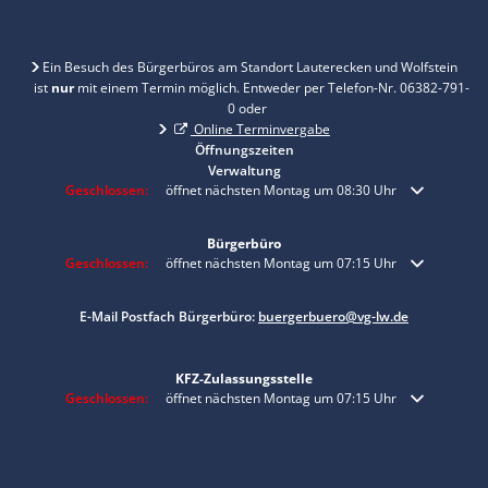
Ein Besuch des Bürgerbüros am Standort Lauterecken und Wolfstein
ist
nur
mit einem Termin möglich. Entweder per Telefon-Nr. 06382-791-
0 oder
Online Terminvergabe
Öffnungszeiten
Verwaltung
Klicken, um weitere Öffnungs- oder Schließzeiten auszublenden
Geschlossen:
öffnet nächsten Montag um 08:30 Uhr
Bürgerbüro
Klicken, um weitere Öffnungs- oder Schließzeiten auszublenden
Geschlossen:
öffnet nächsten Montag um 07:15 Uhr
E-Mail Postfach Bürgerbüro:
buergerbuero@vg-lw.de
KFZ-Zulassungsstelle
Klicken, um weitere Öffnungs- oder Schließzeiten auszublenden
Geschlossen:
öffnet nächsten Montag um 07:15 Uhr