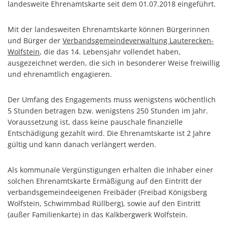
landesweite Ehrenamtskarte seit dem 01.07.2018 eingeführt.
Stellenangebote
Regional Einkaufen
Soziales
Mit der landesweiten Ehrenamtskarte können Bürgerinnen
Zentrale Vergabestelle
und Bürger der
Verbandsgemeindeverwaltung Lauterecken-
Kultur & Kunst
Bauen & Wohnen
Wolfstein
, die das 14. Lebensjahr vollendet haben,
ausgezeichnet werden, die sich in besonderer Weise freiwillig
Schulewirtschaft
Bewirtschaftete Hütten
und ehrenamtlich engagieren.
Verbandsgemeindewerke
Sicherheitsberater
Bürgerhäuser & Dorfgemeinschaftshä
Der Umfang des Engagements muss wenigstens wöchentlich
Bürgerinformation
5 Stunden betragen bzw. wenigstens 250 Stunden im Jahr.
Bürger-Informationsbroschüre der Ve
Voraussetzung ist, dass keine pauschale finanzielle
Grillhütten/Grillplätze
weitere Ämter
Entschädigung gezahlt wird. Die Ehrenamtskarte ist 2 Jahre
gültig und kann danach verlängert werden.
Öffentliche Auslegungen
Vereine
Rats- und Bürgerinformationssystem
Als kommunale Vergünstigungen erhalten die Inhaber einer
Öffentliche Zustellung von Bescheide
Service/Prospekte/Anfragen
solchen Ehrenamtskarte Ermäßigung auf den Eintritt der
verbandsgemeindeeigenen Freibäder (Freibad Königsberg
Europawahl und Kommunalwahlen 20
Wolfstein, Schwimmbad Rüllberg), sowie auf den Eintritt
(außer Familienkarte) in das Kalkbergwerk Wolfstein.
Bürgerhilfe