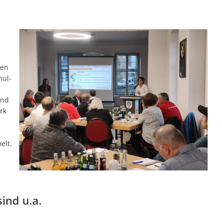
len
hul-
und
rk
elt.
ind u.a.