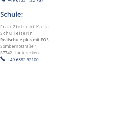
+49 6753 122 767
Schule:
Frau
Zielinski
Katja
Frau Zielinski Katja
Schulleiterin
Schulleiterin
Realschule plus mit FOS
Sombernostraße 1
67742
Lauterecken
+49 6382 92100