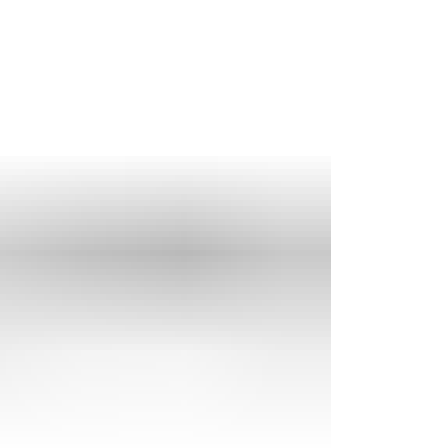
Bürger & Verwaltung
Gemeinden & Städte
Frei
Verbandsgemeinde
Wahlen24
Aktiv
Bewerbung al
Verwaltung
Proje
Wohnsitzwech
Bürgerbus
Schl
Feuerwehr
Regio
Forstzweckverband
Kultu
Bildung & Erziehung
Bewir
Soziales
Bürg