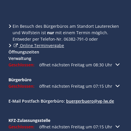
Ein Besuch des Bürgerbüros am Standort Lauterecken
und Wolfstein ist
nur
mit einem Termin möglich.
Entweder per Telefon-Nr. 06382-791-0 oder
Online Terminvergabe
Öffnungszeiten
Verwaltung
Klicken, um weitere Öffnungs- oder Schließzeiten auszublend
Geschlossen:
öffnet nächsten Freitag um 08:30 Uhr
Bürgerbüro
Klicken, um weitere Öffnungs- oder Schließzeiten auszublend
Geschlossen:
öffnet nächsten Freitag um 07:15 Uhr
E-Mail Postfach Bürgerbüro:
buergerbuero@vg-lw.de
KFZ-Zulassungsstelle
Klicken, um weitere Öffnungs- oder Schließzeiten auszublend
Geschlossen:
öffnet nächsten Freitag um 07:15 Uhr