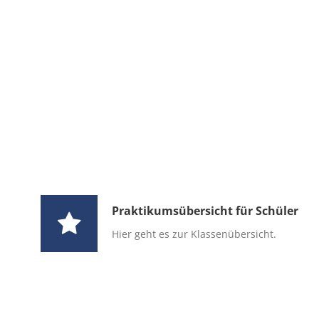
Stellenangebote
Aktuelles
Wahlen
Trinkwasserampel
Ve
Zentrale Vergabestelle
Zentrale Vergabestelle
Schulewirts
Öffentliche Auslegungen
Öffentlic
Schulewirtschaft
Praktikumsübersicht für Schüler
Praktikumskalen
Sicherheitsberater
Bürger-Informationsbrosch
Praktikumsübersicht für Schüler
Öffentliche Auslegungen
Hier geht es zur Klassenübersicht.
Öffentliche Zustellung von 
Europawahl und Kommunal