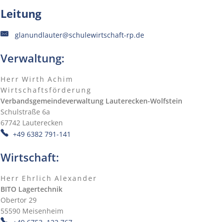
Leitung
glanundlauter@schulewirtschaft-rp.de
Verwaltung:
Herr
Wirth
Achim
Herr Wirth Achim
Wirtschaftsförderung
Wirtschaftsförderung
Verbandsgemeindeverwaltung Lauterecken-Wolfstein
Schulstraße 6a
67742
Lauterecken
+49 6382 791-141
Wirtschaft:
Herr
Ehrlich
Alexander
Herr Ehrlich Alexander
BITO Lagertechnik
Obertor 29
55590
Meisenheim