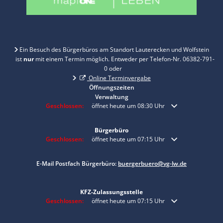
Ein Besuch des Bürgerbüros am Standort Lauterecken und Wolfstein
ist
nur
mit einem Termin möglich. Entweder per Telefon-Nr. 06382-791-
0 oder
Online Terminvergabe
Öffnungszeiten
Verwaltung
Klicken, um weitere Öffnungs- oder Schließzeiten auszublenden
Geschlossen:
öffnet heute um 08:30 Uhr
Bürgerbüro
Klicken, um weitere Öffnungs- oder Schließzeiten auszublenden
Geschlossen:
öffnet heute um 07:15 Uhr
E-Mail Postfach Bürgerbüro:
buergerbuero@vg-lw.de
KFZ-Zulassungsstelle
Klicken, um weitere Öffnungs- oder Schließzeiten auszublenden
Geschlossen:
öffnet heute um 07:15 Uhr