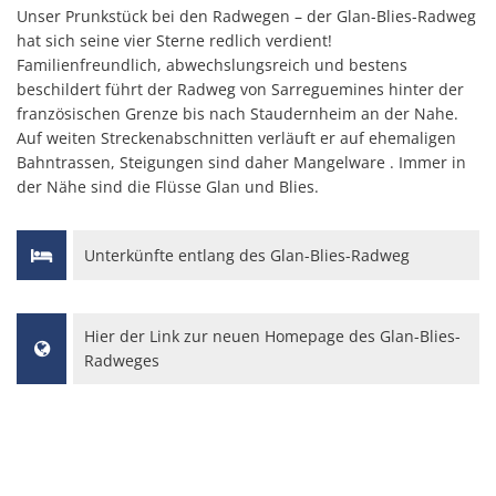
Unser Prunkstück bei den Radwegen – der Glan-Blies-Radweg
Stellenangebote
Regional Einkaufen
hat sich seine vier Sterne redlich verdient!
Soziales
Familienfreundlich, abwechslungsreich und bestens
Zentrale Vergabestelle
beschildert führt der Radweg von Sarreguemines hinter der
Kultur & Kunst
Bauen & Wohnen
französischen Grenze bis nach Staudernheim an der Nahe.
Auf weiten Streckenabschnitten verläuft er auf ehemaligen
Schulewirtschaft
Bewirtschaftete Hütten
Bahntrassen, Steigungen sind daher Mangelware . Immer in
Verbandsgemeindewerke
der Nähe sind die Flüsse Glan und Blies.
Sicherheitsberater
Bürgerhäuser & Dorfgemeinschaftshä
Bürgerinformation
Unterkünfte entlang des Glan-Blies-Radweg
Bürger-Informationsbroschüre der Ve
Grillhütten/Grillplätze
weitere Ämter
Öffentliche Auslegungen
Vereine
Hier der Link zur neuen Homepage des Glan-Blies-
Rats- und Bürgerinformationssystem
Radweges
Öffentliche Zustellung von Bescheide
Service/Prospekte/Anfragen
Europawahl und Kommunalwahlen 20
Bürgerhilfe