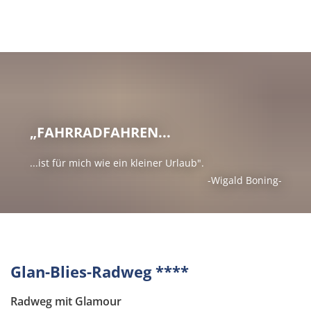
Aktuelles
Bürger & Verwaltung
Wahlen
Trinkwasserampel
Gemeinden & Städte
Verbandsgemeinde
„FAHRRADFAHREN...
Veranstaltungen
Verwaltung
...ist für mich wie ein kleiner Urlaub".
Freizeit & Tourismus
-Wigald Boning-
Amtsblatt
Bürgerbus
Energieberatung
Aktiv & Abenteuer
Feuerwehr
Umweltschutz
Projekt "Alte Welt"
Glan-Blies-Radweg ****
Forstzweckverband
Klimaschutz
Schlemmen & Schlafen
Radweg mit Glamour
Bildung & Erziehung