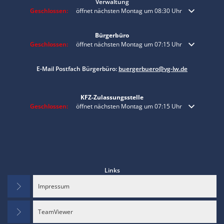
Verwaltung
Klicken, um weitere Öffnungs- oder Schließzeiten auszublenden
Geschlossen:
öffnet nächsten Montag um 08:30 Uhr
Bürgerbüro
Klicken, um weitere Öffnungs- oder Schließzeiten auszublenden
Geschlossen:
öffnet nächsten Montag um 07:15 Uhr
E-Mail Postfach Bürgerbüro:
buergerbuero@vg-lw.de
KFZ-Zulassungsstelle
Klicken, um weitere Öffnungs- oder Schließzeiten auszublenden
Geschlossen:
öffnet nächsten Montag um 07:15 Uhr
Links
Impressum
TeamViewer