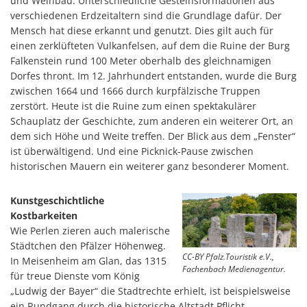
und Weinbau. Unterschiedliche Gesteinsformationen aus
verschiedenen Erdzeitaltern sind die Grundlage dafür. Der
Mensch hat diese erkannt und genutzt. Dies gilt auch für
einen zerklüfteten Vulkanfelsen, auf dem die Ruine der Burg
Falkenstein rund 100 Meter oberhalb des gleichnamigen
Dorfes thront. Im 12. Jahrhundert entstanden, wurde die Burg
zwischen 1664 und 1666 durch kurpfälzische Truppen
zerstört. Heute ist die Ruine zum einen spektakulärer
Schauplatz der Geschichte, zum anderen ein weiterer Ort, an
dem sich Höhe und Weite treffen. Der Blick aus dem „Fenster“
ist überwältigend. Und eine Picknick-Pause zwischen
historischen Mauern ein weiterer ganz besonderer Moment.
Kunstgeschichtliche
Kostbarkeiten
Wie Perlen zieren auch malerische
Städtchen den Pfälzer Höhenweg.
CC-BY Pfalz.Touristik e.V.,
In Meisenheim am Glan, das 1315
Fachenbach Medienagentur.
für treue Dienste vom König
„Ludwig der Bayer“ die Stadtrechte erhielt, ist beispielsweise
ein Rundgang durch die historische Altstadt Pflicht.