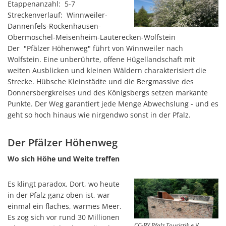
Etappenanzahl: 5-7
Stellenangebote
Streckenverlauf: Winnweiler-
Regional Einkaufen
Soziales
Dannenfels-Rockenhausen-
Obermoschel-Meisenheim-Lauterecken-Wolfstein
Zentrale Vergabestelle
Kultur & Kunst
Der "Pfälzer Höhenweg" führt von Winnweiler nach
Bauen & Wohnen
Wolfstein. Eine unberührte, offene Hügellandschaft mit
Schulewirtschaft
Bewirtschaftete Hütten
weiten Ausblicken und kleinen Wäldern charakterisiert die
Verbandsgemeindewerke
Strecke. Hübsche Kleinstädte und die Bergmassive des
Sicherheitsberater
Donnersbergkreises und des Königsbergs setzen markante
Bürgerhäuser & Dorfgemeinschaftshä
Bürgerinformation
Punkte. Der Weg garantiert jede Menge Abwechslung - und es
geht so hoch hinaus wie nirgendwo sonst in der Pfalz.
Bürger-Informationsbroschüre der Ve
Grillhütten/Grillplätze
weitere Ämter
Der Pfälzer Höhenweg
Öffentliche Auslegungen
Vereine
Rats- und Bürgerinformationssystem
Wo sich Höhe und Weite treffen
Öffentliche Zustellung von Bescheide
Service/Prospekte/Anfragen
Es klingt paradox. Dort, wo heute
in der Pfalz ganz oben ist, war
Europawahl und Kommunalwahlen 20
einmal ein flaches, warmes Meer.
Es zog sich vor rund 30 Millionen
Bürgerhilfe
CC-BY Pfalz.Touristik e.V.,