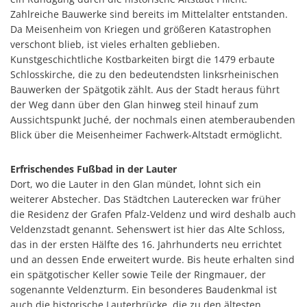
Zahlreiche Bauwerke sind bereits im Mittelalter entstanden.
Da Meisenheim von Kriegen und größeren Katastrophen
verschont blieb, ist vieles erhalten geblieben.
Kunstgeschichtliche Kostbarkeiten birgt die 1479 erbaute
Schlosskirche, die zu den bedeutendsten linksrheinischen
Bauwerken der Spätgotik zählt. Aus der Stadt heraus führt
der Weg dann über den Glan hinweg steil hinauf zum
Aussichtspunkt Juché, der nochmals einen atemberaubenden
Blick über die Meisenheimer Fachwerk-Altstadt ermöglicht.
Erfrischendes Fußbad in der Lauter
Dort, wo die Lauter in den Glan mündet, lohnt sich ein
weiterer Abstecher. Das Städtchen Lauterecken war früher
die Residenz der Grafen Pfalz-Veldenz und wird deshalb auch
Veldenzstadt genannt. Sehenswert ist hier das Alte Schloss,
das in der ersten Hälfte des 16. Jahrhunderts neu errichtet
und an dessen Ende erweitert wurde. Bis heute erhalten sind
ein spätgotischer Keller sowie Teile der Ringmauer, der
sogenannte Veldenzturm. Ein besonderes Baudenkmal ist
auch die historische Lauterbrücke, die zu den ältesten