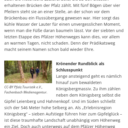
erhaltenen Brücken der Pfalz zählt. Mit fünf Bögen über vier
Pfeilern steht sie an einer Stelle, an der schon vor dem
Brückenbau ein Flussübergang gewesen war. Hier sorgt das
kühle Wasser der Lauter für einen unvergesslichen Moment,
wenn man die Füße daran baumeln lässt. Vor der siebten und
letzten Etappe des Pfälzer Höhenweges kann dies, vor allem
an warmen Tagen, nicht schaden. Denn der Prädikatsweg
macht seinem Namen schon bald wieder Ehre.
Krönender Rundblick als
Schlusspunkt
Lange ansteigend geht es nämlich
hinauf zum bewaldeten
CC-BY Pfalz.Touristik e.V.,
Königsbergmassiv. Zu ihm zählen
Fachenbach Medienagentur.
neben dem Königsberg selbst die
Gipfel Leienberg und Hahnenkopf. Und im Süden schließt
sich der 546 Meter hohe Selberg an. Als „Erlebnisregion
Königsberg“ – sieben Aufstiege führen hier zum Gipfelglück –
ist diese traumhafte Landschaft unabhängig vom Höhenweg
ein Ziel. Doch auch unterwegs auf dem Pfälzer Höhenweg