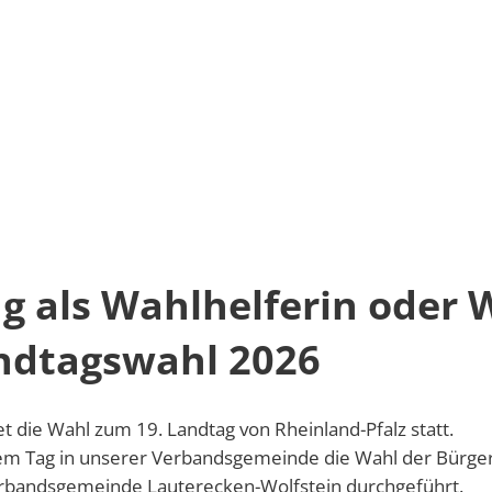
Bürger & Verwaltung
Gemeinden & Städte
Frei
Verbandsgemeinde
Wahlen24
Aktiv
Bewerbung al
Verwaltung
Proje
s Wahlhelfer
Wohnsitzwechsel und Eintragung in das Wähler
Wohnsitzwech
Bürgerbus
Schl
 als Wahlhelferin oder 
Feuerwehr
Regio
andtagswahl 2026
Forstzweckverband
Kultu
t die Wahl zum 19. Landtag von Rheinland-Pfalz statt.
Bildung & Erziehung
Bewir
sem Tag in unserer Verbandsgemeinde die Wahl der Bürge
rbandsgemeinde Lauterecken-Wolfstein durchgeführt.
Soziales
Bürg