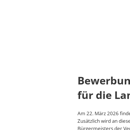
Aktuelles
Wahlen
Trinkwasserampel
Aktuelles
Wahlen
Wahlen24
Bewerbung al
Veranstaltungen
Bewerbung
Amtsblatt
für die L
Energieberatung
Am 22. März 2026 finde
Umweltschutz
Zusätzlich wird an die
Bürgermeisters der Ve
Klimaschutz