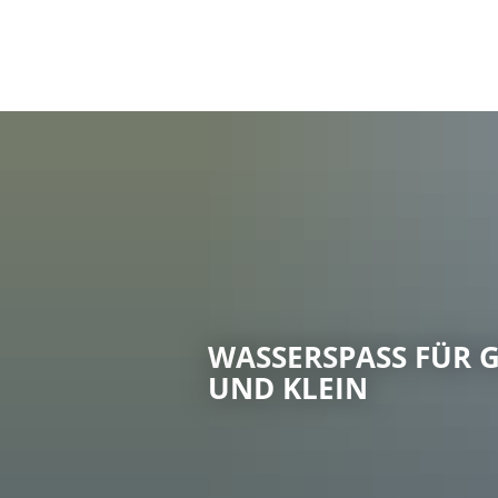
Aktuelles
Wahlen
Trinkwasserampel
Veranstaltungen
Amtsblatt
WASSERSPASS FÜR GR
ND KLEIN
Energieberatung
Umweltschutz
Klimaschutz