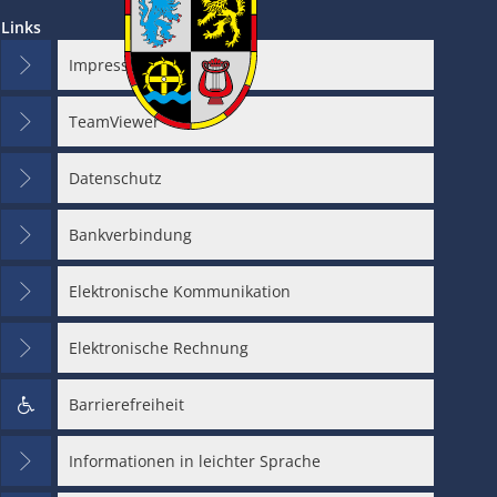
Links
Impressum
TeamViewer
en
Datenschutz
Bankverbindung
en
Elektronische Kommunikation
Elektronische Rechnung
Barrierefreiheit
en
Informationen in leichter Sprache