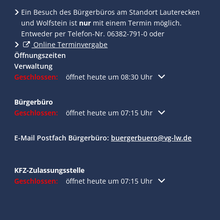
Ein Besuch des Bürgerbüros am Standort Lauterecken
und Wolfstein ist
nur
mit einem Termin möglich.
Entweder per Telefon-Nr. 06382-791-0 oder
Online Terminvergabe
Öffnungszeiten
Verwaltung
Klicken, um weitere Öffnungs- oder Schließzeiten auszublend
Geschlossen:
öffnet heute um 08:30 Uhr
Bürgerbüro
Klicken, um weitere Öffnungs- oder Schließzeiten auszublend
Geschlossen:
öffnet heute um 07:15 Uhr
E-Mail Postfach Bürgerbüro:
buergerbuero@vg-lw.de
KFZ-Zulassungsstelle
Klicken, um weitere Öffnungs- oder Schließzeiten auszublend
Geschlossen:
öffnet heute um 07:15 Uhr