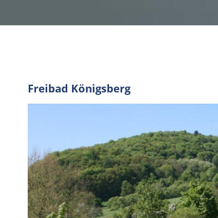
Stellenangebote
Aktiv & Abenteuer
Freibäder in der VG
Freibad
Zentrale Vergabestelle
Schulewirtschaft
Freibad Königsberg
Sicherheitsberater
Bürger-Informationsbrosch
Öffentliche Auslegungen
Öffentliche Zustellung von 
Europawahl und Kommunal