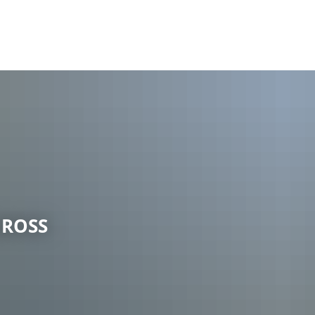
Bürger & Verwaltung
Gemeinden & Städte
Frei
Verbandsgemeinde
Wahlen24
Aktiv
Bewerbung al
Verwaltung
Proje
Wohnsitzwech
Bürgerbus
Schl
Feuerwehr
Regio
OSS U
Forstzweckverband
Kultu
Bildung & Erziehung
Bewir
Soziales
Bürg