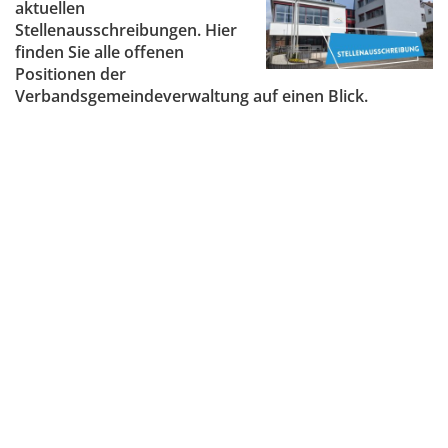
aktuellen
Stellenangebote
Stellenausschreibungen. Hier
Regional Einkaufen
Soziales
finden Sie alle offenen
Positionen der
Zentrale Vergabestelle
Kultur & Kunst
Verbandsgemeindeverwaltung auf einen Blick.
Bauen & Wohnen
Schulewirtschaft
Bewirtschaftete Hütten
Verbandsgemeindewerke
Sicherheitsberater
Bürgerhäuser & Dorfgemeinschaftshä
Bürgerinformation
Bürger-Informationsbroschüre der Ve
Grillhütten/Grillplätze
weitere Ämter
Öffentliche Auslegungen
Vereine
Rats- und Bürgerinformationssystem
Öffentliche Zustellung von Bescheide
Service/Prospekte/Anfragen
Europawahl und Kommunalwahlen 20
Bürgerhilfe