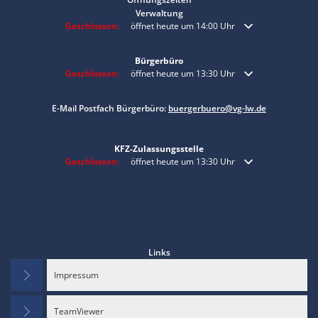
Verwaltung
Klicken, um weitere Öffnungs- oder Schließzeiten auszublenden
Geschlossen:
öffnet heute um 14:00 Uhr
Bürgerbüro
Klicken, um weitere Öffnungs- oder Schließzeiten auszublenden
Geschlossen:
öffnet heute um 13:30 Uhr
E-Mail Postfach Bürgerbüro:
buergerbuero@vg-lw.de
KFZ-Zulassungsstelle
Klicken, um weitere Öffnungs- oder Schließzeiten auszublenden
Geschlossen:
öffnet heute um 13:30 Uhr
Links
Impressum
TeamViewer