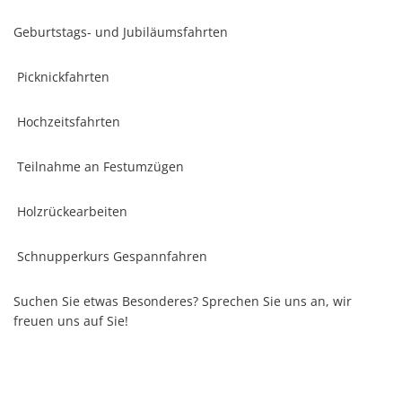
Stellenangebote
Regional Einkaufen
Geburtstags- und Jubiläumsfahrten
Soziales
Zentrale Vergabestelle
Kultur & Kunst
Picknickfahrten
Bauen & Wohnen
Schulewirtschaft
Hochzeitsfahrten
Bewirtschaftete Hütten
Verbandsgemeindewerke
Sicherheitsberater
Teilnahme an Festumzügen
Bürgerhäuser & Dorfgemeinschaftshä
Bürgerinformation
Bürger-Informationsbroschüre der Ve
Holzrückearbeiten
Grillhütten/Grillplätze
weitere Ämter
Öffentliche Auslegungen
Schnupperkurs Gespannfahren
Vereine
Rats- und Bürgerinformationssystem
Suchen Sie etwas Besonderes? Sprechen Sie uns an, wir
Öffentliche Zustellung von Bescheide
Service/Prospekte/Anfragen
freuen uns auf Sie!
Europawahl und Kommunalwahlen 20
Bürgerhilfe