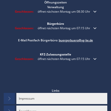
Öffnungszeiten
Verwaltung
Klicken, um weitere Öffnungs- oder Schließzeiten auszublenden
Geschlossen:
öffnet nächsten Montag um 08:30 Uhr
Bürgerbüro
Klicken, um weitere Öffnungs- oder Schließzeiten auszublenden
Geschlossen:
öffnet nächsten Montag um 07:15 Uhr
E-Mail Postfach Bürgerbüro:
buergerbuero@vg-lw.de
KFZ-Zulassungsstelle
Klicken, um weitere Öffnungs- oder Schließzeiten auszublenden
Geschlossen:
öffnet nächsten Montag um 07:15 Uhr
Links
Impressum