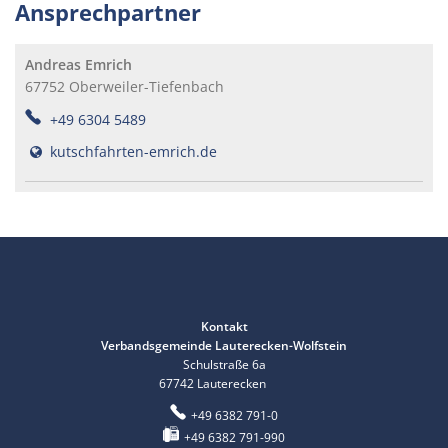
Ansprechpartner
Andreas Emrich
67752
Oberweiler-Tiefenbach
+49 6304 5489
kutschfahrten-emrich.de
Kontakt
Verbandsgemeinde Lauterecken-Wolfstein
Schulstraße 6a
67742
Lauterecken
+49 6382 791-0
+49 6382 791-990