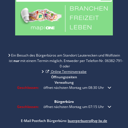
Ein Besuch des Bürgerbüros am Standort Lauterecken und Wolfstein
ist
nur
mit einem Termin möglich. Entweder per Telefon-Nr. 06382-791-
0 oder
Online Terminvergabe
Öffnungszeiten
Verwaltung
Klicken, um weitere Öffnungs- oder Schließzeiten auszublenden
Geschlossen:
öffnet nächsten Montag um 08:30 Uhr
Bürgerbüro
Klicken, um weitere Öffnungs- oder Schließzeiten auszublenden
Geschlossen:
öffnet nächsten Montag um 07:15 Uhr
E-Mail Postfach Bürgerbüro:
buergerbuero@vg-lw.de