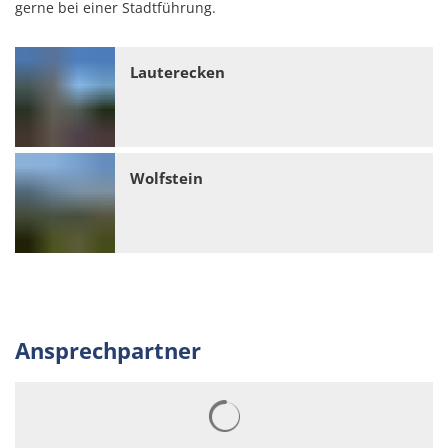
gerne bei einer Stadtführung.
Stellenangebote
Regional Einkaufen
Soziales
Lauterecken
Zentrale Vergabestelle
Kultur & Kunst
Bauen & Wohnen
Schulewirtschaft
Bewirtschaftete Hütten
Verbandsgemeindewerke
Wolfstein
Sicherheitsberater
Bürgerhäuser & Dorfgemeinschaftshä
Bürgerinformation
Bürger-Informationsbroschüre der Ve
Grillhütten/Grillplätze
weitere Ämter
Öffentliche Auslegungen
Vereine
Rats- und Bürgerinformationssystem
Öffentliche Zustellung von Bescheide
Service/Prospekte/Anfragen
Ansprechpartner
Europawahl und Kommunalwahlen 20
Suchergebnisse werden gelad
Bürgerhilfe