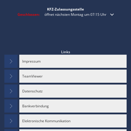
KFZ-Zulassungsstelle
Klicken, um weitere Öffnungs- oder Schließzeiten auszublenden
Geschlossen:
öffnet nächsten Montag um 07:15 Uhr
Links
Impressum
TeamViewer
Datenschutz
Bankverbindung
Elektronische Kommunikation