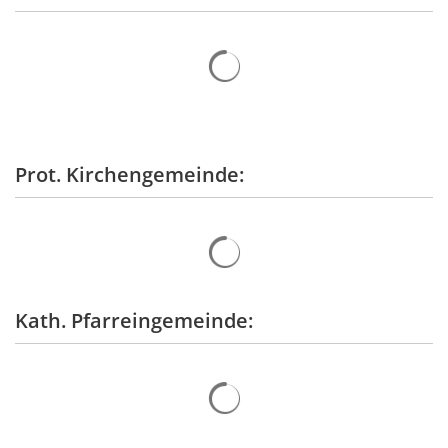
Stellenangebote
Regional Einkaufen
Soziales
Zentrale Vergabestelle
Kultur & Kunst
Bauen & Wohnen
Schulewirtschaft
Bewirtschaftete Hütten
Verbandsgemeindewerke
Prot. Kirchengemeinde:
Sicherheitsberater
Bürgerhäuser & Dorfgemeinschaftshä
Bürgerinformation
Bürger-Informationsbroschüre der Ve
Grillhütten/Grillplätze
weitere Ämter
Öffentliche Auslegungen
Vereine
Rats- und Bürgerinformationssystem
Kath. Pfarreingemeinde:
Öffentliche Zustellung von Bescheide
Service/Prospekte/Anfragen
Europawahl und Kommunalwahlen 20
Bürgerhilfe