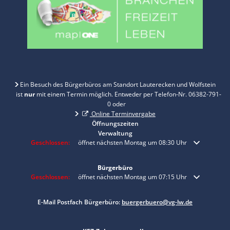
Ein Besuch des Bürgerbüros am Standort Lauterecken und Wolfstein
ist
nur
mit einem Termin möglich. Entweder per Telefon-Nr. 06382-791-
0 oder
Online Terminvergabe
Öffnungszeiten
Verwaltung
Klicken, um weitere Öffnungs- oder Schließzeiten auszublenden
Geschlossen:
öffnet nächsten Montag um 08:30 Uhr
Bürgerbüro
Klicken, um weitere Öffnungs- oder Schließzeiten auszublenden
Geschlossen:
öffnet nächsten Montag um 07:15 Uhr
E-Mail Postfach Bürgerbüro:
buergerbuero@vg-lw.de