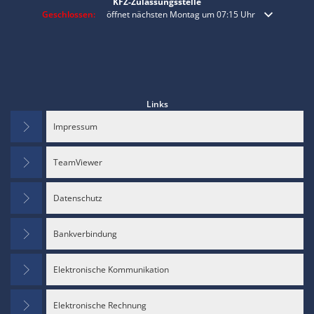
KFZ-Zulassungsstelle
Klicken, um weitere Öffnungs- oder Schließzeiten auszublenden
Geschlossen:
öffnet nächsten Montag um 07:15 Uhr
Links
Impressum
TeamViewer
Datenschutz
Bankverbindung
Elektronische Kommunikation
Elektronische Rechnung