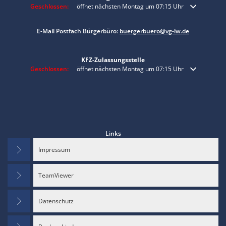
Klicken, um weitere Öffnungs- oder Schließzeiten auszublenden
Geschlossen:
öffnet nächsten Montag um 07:15 Uhr
E-Mail Postfach Bürgerbüro:
buergerbuero@vg-lw.de
KFZ-Zulassungsstelle
Klicken, um weitere Öffnungs- oder Schließzeiten auszublenden
Geschlossen:
öffnet nächsten Montag um 07:15 Uhr
Links
Impressum
TeamViewer
Datenschutz