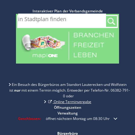
Interaktiver Plan der Verbandsgemeinde
Ein Besuch des Bürgerbüros am Standort Lauterecken und Wolfstein
ist
nur
mit einem Termin möglich. Entweder per Telefon-Nr. 06382-791-
0 oder
Online Terminvergabe
Öffnungszeiten
Verwaltung
Klicken, um weitere Öffnungs- oder Schließzeiten auszublenden
Geschlossen:
öffnet nächsten Montag um 08:30 Uhr
Bürgerbüro