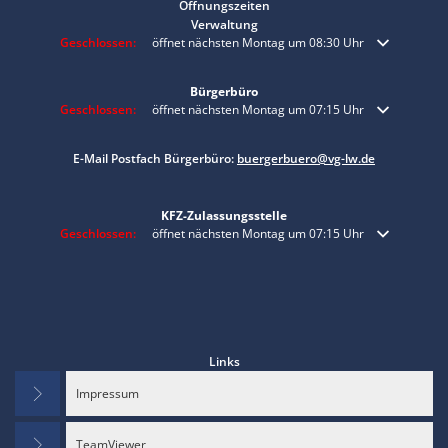
Öffnungszeiten
Verwaltung
Klicken, um weitere Öffnungs- oder Schließzeiten auszublenden
Geschlossen:
öffnet nächsten Montag um 08:30 Uhr
Bürgerbüro
Klicken, um weitere Öffnungs- oder Schließzeiten auszublenden
Geschlossen:
öffnet nächsten Montag um 07:15 Uhr
E-Mail Postfach Bürgerbüro:
buergerbuero@vg-lw.de
KFZ-Zulassungsstelle
Klicken, um weitere Öffnungs- oder Schließzeiten auszublenden
Geschlossen:
öffnet nächsten Montag um 07:15 Uhr
Links
Impressum
TeamViewer