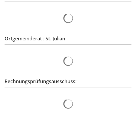
Stellenangebote
Regional Einkaufen
Soziales
Suchergebnisse werden gelad
Zentrale Vergabestelle
Kultur & Kunst
Bauen & Wohnen
Ortgemeinderat : St. Julian
Schulewirtschaft
Bewirtschaftete Hütten
Verbandsgemeindewerke
Sicherheitsberater
Bürgerhäuser & Dorfgemeinschaftshä
Suchergebnisse werden gelad
Bürgerinformation
Bürger-Informationsbroschüre der Ve
Grillhütten/Grillplätze
weitere Ämter
Rechnungsprüfungsausschuss:
Öffentliche Auslegungen
Vereine
Rats- und Bürgerinformationssystem
Suchergebnisse werden gelad
Öffentliche Zustellung von Bescheide
Service/Prospekte/Anfragen
Europawahl und Kommunalwahlen 20
Bürgerhilfe