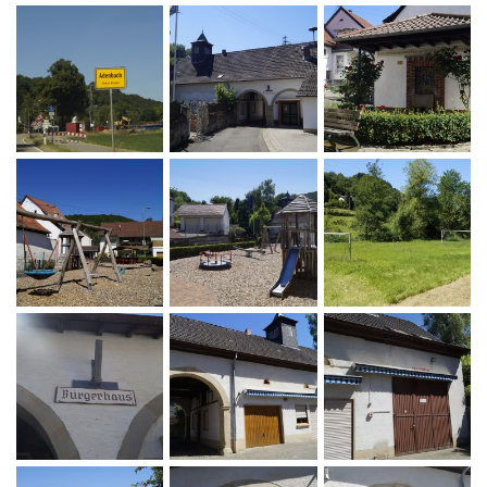
Stellenangebote
Regional Einkaufen
Soziales
Zentrale Vergabestelle
Kultur & Kunst
Bauen & Wohnen
Schulewirtschaft
Bewirtschaftete Hütten
Verbandsgemeindewerke
Sicherheitsberater
Bürgerhäuser & Dorfgemeinschaftshä
Bürgerinformation
Bürger-Informationsbroschüre der Ve
Grillhütten/Grillplätze
weitere Ämter
Öffentliche Auslegungen
Vereine
Rats- und Bürgerinformationssystem
Öffentliche Zustellung von Bescheide
Service/Prospekte/Anfragen
Europawahl und Kommunalwahlen 20
Bürgerhilfe