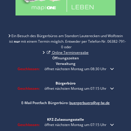
Ein Besuch des Bürgerbüros am Standort Lauterecken und Wolfstein
ist
nur
mit einem Termin möglich. Entweder per Telefon-Nr. 06382-791-
0 oder
Online Terminvergabe
Öffnungszeiten
Verwaltung
Klicken, um weitere Öffnungs- oder Schließzeiten auszublenden
Geschlossen:
öffnet nächsten Montag um 08:30 Uhr
Bürgerbüro
Klicken, um weitere Öffnungs- oder Schließzeiten auszublenden
Geschlossen:
öffnet nächsten Montag um 07:15 Uhr
E-Mail Postfach Bürgerbüro:
buergerbuero@vg-lw.de
KFZ-Zulassungsstelle
Klicken, um weitere Öffnungs- oder Schließzeiten auszublenden
Geschlossen:
öffnet nächsten Montag um 07:15 Uhr