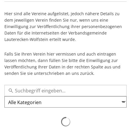
Stellenangebote
Regional Einkaufen
Soziales
Hier sind alle Vereine aufgelistet, jedoch nähere Details zu
dem jeweiligen Verein finden Sie nur, wenn uns eine
Zentrale Vergabestelle
Kultur & Kunst
Einwilligung zur Veröffentlichung ihrer personenbezogenen
Bauen & Wohnen
Daten für die Internetseiten der Verbandsgemeinde
Schulewirtschaft
Lauterecken-Wolfstein erteilt wurde.
Bewirtschaftete Hütten
Verbandsgemeindewerke
Sicherheitsberater
Falls Sie Ihren Verein hier vermissen und auch eintragen
Bürgerhäuser & Dorfgemeinschaftshä
Bürgerinformation
lassen möchten, dann füllen Sie bitte die Einwilligung zur
Veröffentlichung Ihrer Daten in der rechten Spalte aus und
Bürger-Informationsbroschüre der Ve
Grillhütten/Grillplätze
senden Sie sie unterschrieben an uns zurück.
weitere Ämter
Öffentliche Auslegungen
Vereine
Kategorie
Rats- und Bürgerinformationssystem
Öffentliche Zustellung von Bescheide
Service/Prospekte/Anfragen
Europawahl und Kommunalwahlen 20
Bürgerhilfe