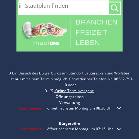
Ein Besuch des Bürgerbüros am Standort Lauterecken und Wolfstein
ist
nur
mit einem Termin möglich. Entweder per Telefon-Nr. 06382-791-
0 oder
Online Terminvergabe
Öffnungszeiten
Verwaltung
Klicken, um weitere Öffnungs- oder Schließzeiten auszublenden
Geschlossen:
öffnet nächsten Montag um 08:30 Uhr
Bürgerbüro
Klicken, um weitere Öffnungs- oder Schließzeiten auszublenden
Geschlossen:
öffnet nächsten Montag um 07:15 Uhr