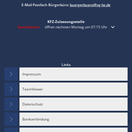
E-Mail Postfach Bürgerbüro:
buergerbuero@vg-lw.de
KFZ-Zulassungsstelle
Klicken, um weitere Öffnungs- oder Schließzeiten auszublenden
Geschlossen:
öffnet nächsten Montag um 07:15 Uhr
Links
Impressum
TeamViewer
Datenschutz
Bankverbindung